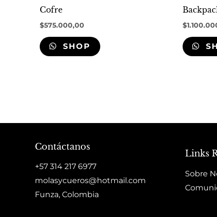
Cofre
Backpac
$
575.000,00
$
1.100.00
SHOP
S
Contáctanos
Links 
+57 314 217 6977
Sobre N
molasycueros@hotmail.com
Comuni
Funza, Colombia