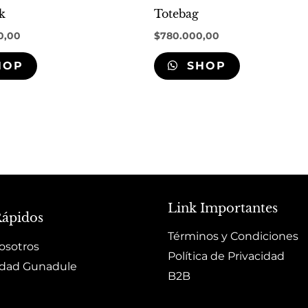
k
Totebag
0,00
$
780.000,00
HOP
SHOP
Link Importantes
Rápidos
Términos y Condiciones
osotros
Política de Privacidad
dad Gunadule
B2B