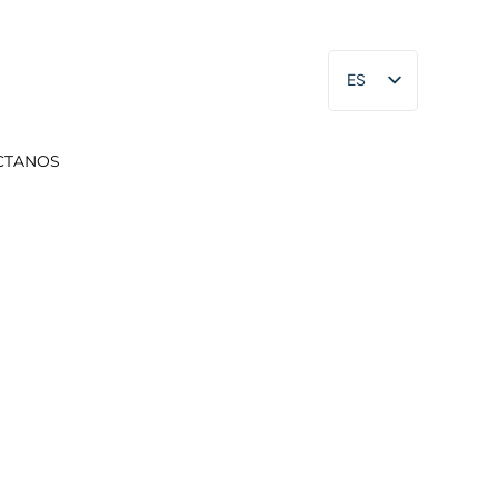
ES
EN
CTANOS