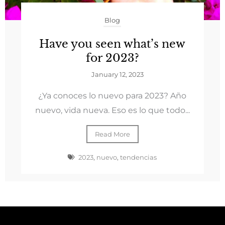
Blog
Have you seen what’s new
for 2023?
January 12, 2023
¿Ya conoces lo nuevo para 2023? Año
nuevo, vida nueva. Eso es lo que todo...
Read More
2023
,
nuevo
,
tendencias