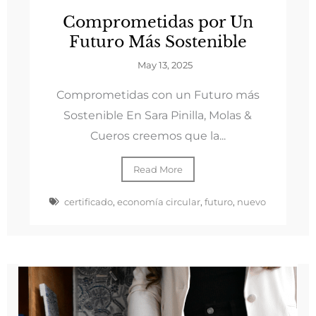
Comprometidas por Un
Futuro Más Sostenible
May 13, 2025
Comprometidas con un Futuro más
Sostenible En Sara Pinilla, Molas &
Cueros creemos que la...
Read More
certificado
,
economía circular
,
futuro
,
nuevo